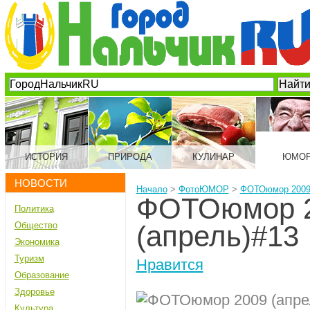
ИСТОРИЯ
ПРИРОДА
КУЛИНАР
ЮМО
НОВОСТИ
Начало
>
ФотоЮМОР
>
ФОТОюмор 2009 
ФОТОюмор 
Политика
Общество
(апрель)#13
Экономика
Туризм
Нравится
Образование
Здоровье
Культура