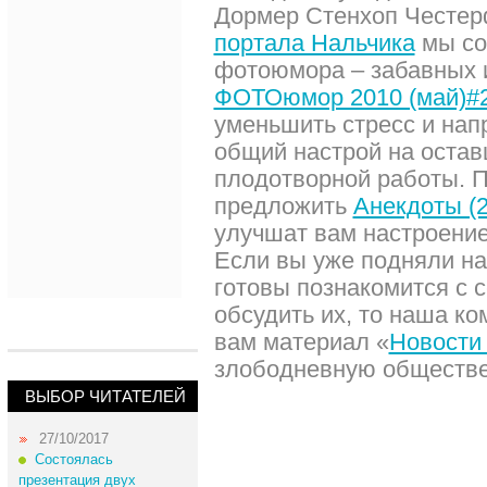
Дормер Стенхоп Честер
портала Нальчика
мы со
фотоюмора – забавных 
ФОТОюмор 2010 (май)#
уменьшить стресс и нап
общий настрой на остав
плодотворной работы. 
предложить
Анекдоты (2
улучшат вам настроение 
Если вы уже подняли на
готовы познакомится с 
обсудить их, то наша к
вам материал «
Новости
злободневную обществе
ВЫБОР ЧИТАТЕЛЕЙ
27/10/2017
Состоялась
презентация двух