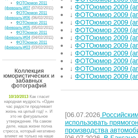
ФОТОюмор 2011
↓
ФОТОюмор 2009 (ап
(февраль)#07
(07/02/2011)
ФОТОюмор 2011
↓
ФОТОюмор 2009 (ап
(февраль)#06
(06/02/2011)
↓
ФОТОюмор 2009 (ап
ФОТОюмор 2011
(февраль)#05
(05/02/2011)
↓
ФОТОюмор 2009 (ап
ФОТОюмор 2011
↓
ФОТОюмор 2009 (ап
(февраль)#04
(04/02/2011)
ФОТОюмор 2011
↓
ФОТОюмор 2009 (ап
(февраль)#03
(03/02/2011)
↓
ФОТОюмор 2009 (ап
↓
ФОТОюмор 2009 (ап
↓
ФОТОюмор 2009 (ап
Коллекция
юмористических и
↓
ФОТОюмор 2009 (ап
забавных
фотографий
10/10/2013
Как гласит
народная мудрость «Один
НЕДАВНИЕ СТАТЬИ
час радости продлевает
жизнь на целый год! ». И
[06.07.2026
Российским
это не фигуральное
использовать прямого
утверждение. На самом
деле, наша жизни полна
производства автомоб
стресса, который негативно
влияет не только на наше
[06.07.2026
В Баксане 