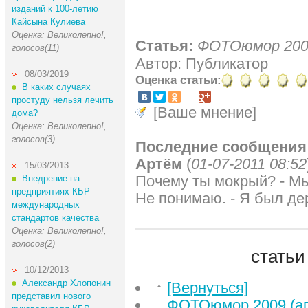
изданий к 100-летию
Кайсына Кулиева
Оценка: Великолепно!,
Статья:
ФОТОюмор 2009
голосов(11)
Автор: Публикатор
08/03/2019
Оценка статьи:
В каких случаях
простуду нельзя лечить
[Ваше мнение]
дома?
Оценка: Великолепно!,
голосов(3)
Последние сообщения
Артём
(
01-07-2011 08:52
15/03/2013
Почему ты мокрый? - Мы 
Внедрение на
предприятиях КБР
Не понимаю. - Я был де
международных
стандартов качества
Оценка: Великолепно!,
голосов(2)
статьи
10/12/2013
Александр Хлопонин
↑
[Вернуться]
представил нового
↓
ФОТОюмор 2009 (ап