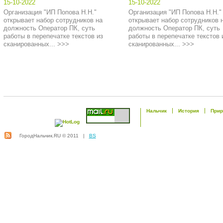
15-10-2022
15-10-2022
Организация "ИП Попова Н.Н."
Организация "ИП Попова Н.Н."
открывает набор сотрудников на
открывает набор сотрудников 
должность Оператор ПК, суть
должность Оператор ПК, суть
работы в перепечатке текстов из
работы в перепечатке текстов 
сканированных... >>>
сканированных... >>>
Нальчик
История
Прир
ГородНальчик.RU © 2011 |
BS