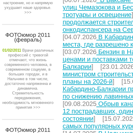
настроение, но и напрямую
улиц Чемазокова и Бес
ухудшает наше здоровье.
>>>
тротуары и освещение
продолжается строите
онкодиспансера на Се
ФОТОюмор 2011
[04.07.2026
В Кабардин
(февраль)
места, где разрешено 
01/02/2011
Врачи различных
[03.07.2026
Бензин в На
профессий с тревогой
ценами и поставками т
отмечают, что жизнь
современного человека, в
Балкарии
] [23.01.202
современном социуме, в
министром строительст
больших городах, и в
Нальчике в том числе,
планы на 2026-й
] [15.
достаточно напряженна и
Кабардино-Балкарии п
динамична.
Стремительность
по снижению лавинных
передвижения,
[09.08.2025
Обрыв кана
необходимость мгновенного
принятия
>>>
12 пострадавших, один
состоянии
] [15.07.202
самых популярных кур
ФОТОюмор 2011