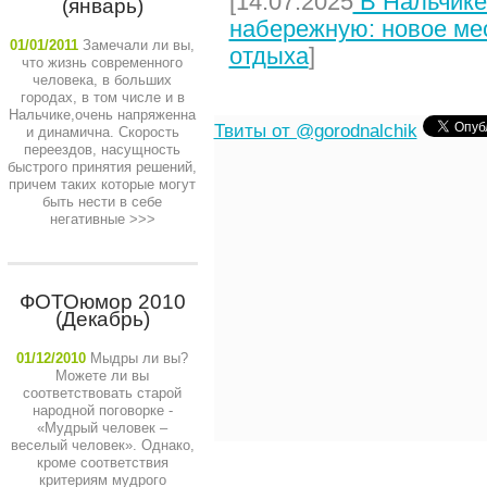
[14.07.2025
В Нальчике
(январь)
набережную: новое мес
01/01/2011
Замечали ли вы,
отдыха
]
что жизнь современного
человека, в больших
городах, в том числе и в
Нальчике,очень напряженна
Твиты от @gorodnalchik
и динамична. Скорость
переездов, насущность
быстрого принятия решений,
причем таких которые могут
быть нести в себе
негативные
>>>
ФОТОюмор 2010
(Декабрь)
01/12/2010
Мыдры ли вы?
Можете ли вы
соответствовать старой
народной поговорке -
«Мудрый человек –
веселый человек». Однако,
кроме соответствия
критериям мудрого