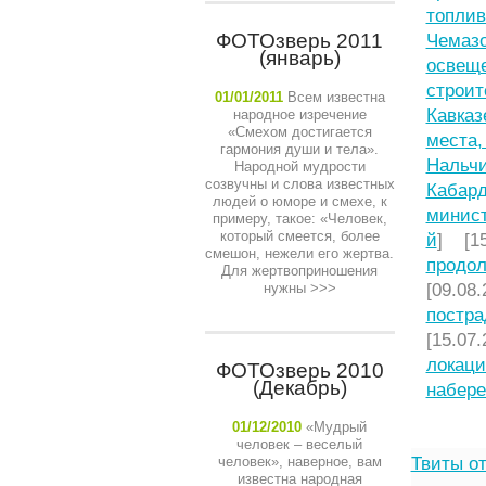
топлив
ФОТОзверь 2011
Чемазо
(январь)
освещ
строит
01/01/2011
Всем известна
Кавказ
народное изречение
«Смехом достигается
места,
гармония души и тела».
Нальчи
Народной мудрости
созвучны и слова известных
Кабард
людей о юморе и смехе, к
минист
примеру, такое: «Человек,
который смеется, более
й
] [15
смешон, нежели его жертва.
продол
Для жертвоприношения
нужны
>>>
[09.08.
постра
[15.07.
локаци
ФОТОзверь 2010
(Декабрь)
набере
01/12/2010
«Мудрый
человек – веселый
человек», наверное, вам
Твиты от
известна народная