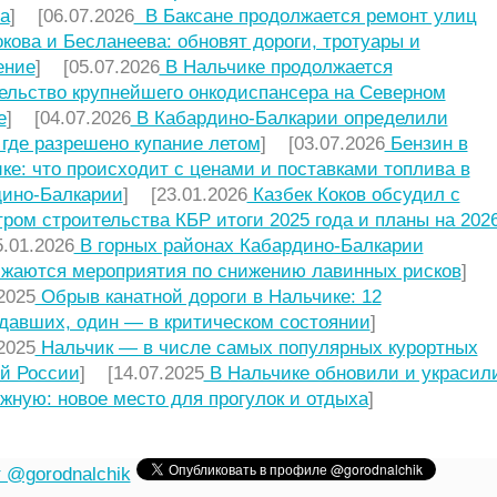
а
] [06.07.2026
В Баксане продолжается ремонт улиц
кова и Бесланеева: обновят дороги, тротуары и
ение
] [05.07.2026
В Нальчике продолжается
ельство крупнейшего онкодиспансера на Северном
е
] [04.07.2026
В Кабардино-Балкарии определили
 где разрешено купание летом
] [03.07.2026
Бензин в
ке: что происходит с ценами и поставками топлива в
ино-Балкарии
] [23.01.2026
Казбек Коков обсудил с
ром строительства КБР итоги 2025 года и планы на 2026
.01.2026
В горных районах Кабардино-Балкарии
жаются мероприятия по снижению лавинных рисков
]
2025
Обрыв канатной дороги в Нальчике: 12
давших, один — в критическом состоянии
]
2025
Нальчик — в числе самых популярных курортных
й России
] [14.07.2025
В Нальчике обновили и украсил
жную: новое место для прогулок и отдыха
]
 @gorodnalchik