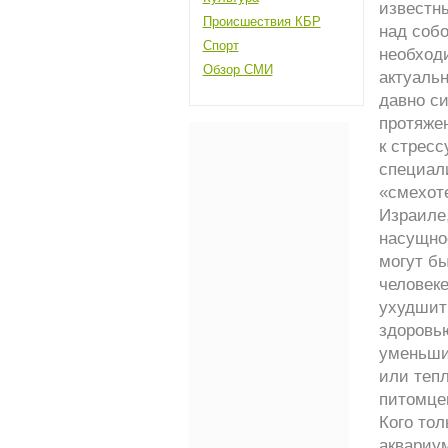
известны
Происшествия КБР
над собо
Спорт
необход
Обзор СМИ
актуальн
давно си
протяжен
к стресс
специали
«смехот
Израиле,
насущно
могут бы
человеке
ухудшить
здоровь
уменьш
или теп
питомце
Кого тол
аквариум