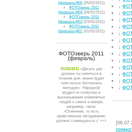
(февраль)#05
(05/02/2011)
↓
ФОТ
ФОТОзверь 2011
(февраль)#04
(04/02/2011)
↓
ФОТ
ФОТОзверь 2011
↓
ФОТ
(февраль)#03
(03/02/2011)
↓
ФОТ
ФОТОзверь 2011
(февраль)#01
(01/02/2011)
↓
ФОТ
↓
ФОТ
↓
ФОТ
ФОТОзверь 2011
↓
ФОТ
(февраль)
↓
ФОТ
↓
ФОТ
01/02/2011
«Десять раз
должен ты смеяться в
↓
ФОТ
течение дня, иначе будет
↓
ФОТ
тебя ночью беспокоить
↓
ФОТ
желудок». Народной
мудрости созвучны и
высказывания знаменитых
людей о смехе и юморе,
например, такое:
«Осмеяние, то есть
НЕДАВ
нравственное негодование,
должно совмещаться с
>>>
[06.07.
прямог