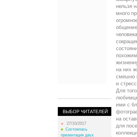
нельзя 
много п
огромное
общение
человека
сокращен
состояни
похожим 
жизненн
на них 
смешно и
и стресс
Для тог
любимце
ими с бл
ВЫБОР ЧИТАТЕЛЕЙ
фотогра
на оста
27/10/2017
для пос
Состоялась
коллекци
презентация двух