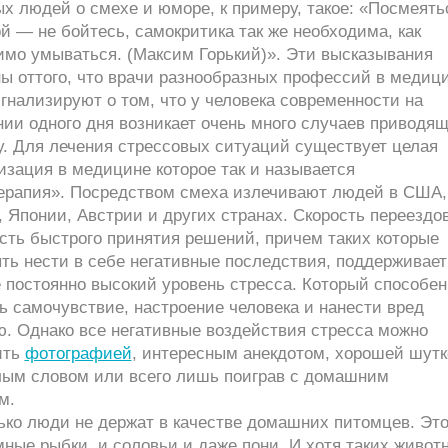
х людей о смехе и юморе, к примеру, такое: «Посмеять
й — не бойтесь, самокритика так же необходима, как
имо умываться. (Максим Горький)». Эти высказывания
ы оттого, что врачи разнообразных профессий в медиц
гнализируют о том, что у человека современности на
ии одного дня возникает очень много случаев приводя
у. Для лечения стрессовых ситуаций существует целая
зация в медицине которое так и называется
ерапия». Посредством смеха излечивают людей в США,
 Японии, Австрии и других странах. Скорость переездов
сть быстрого принятия решений, причем таких которые
ть нести в себе негативные последствия, поддерживает
 постоянно высокий уровень стресса. Который способен
 самочувствие, настроение человека и нанести вред
ю. Однако все негативные воздействия стресса можно
ить
фотографией
, интересным анекдотом, хорошей шутк
лым словом или всего лишь поиграв с домашним
м.
ько люди не держат в качестве домашних питомцев. Это
ные рыбки, и соловьи и даже пони. И хотя таких живот