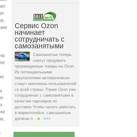
ет
ет
е,
Сервис Ozon
зме
начинает
сотрудничать с
самозанятыми
Самозанятые теперь
ую
смогут продавать
ие
произведенные товары на Ozon.
Их потенциальными
ию
покупателями автоматически
станут миллионы пользователей
со всей страны. Ранее Ozon уже
м
сотрудничал с самозанятыми в
я
качестве партнеров по
х
доставке.Чтобы начать работать
ие
в маркетплейсе, самозанятые
м,
должны п ...
>>>
–