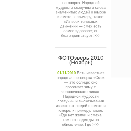
поговорка. Народной
мудрости созвучны и слова
знаменитых людей о юморе
и смехе, к примеру, такое:
«Из всех телесных
движений — смех есть
самое здоровое; он
благоприятствует
>>>
ФОТОзверь 2010
(Ноябрь)
01/11/2010
Есть известная
народная поговорка «Смех
— это солнце: оно
прогоняет зиму с
человеческого лица».
Народной мудрости
созвучны и высказывания
известных людей о смехе и
юморе, к примеру, такое:
«Где нет желчи и смеха,
там нет надежды на
обновление. Где
>>>