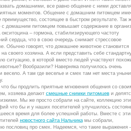
назвать домашними, все равно общение с ними доставля
риятных моментов. Общение с домашним питомцем име
 преимущество, состоящее в быстром результате. Так ж
 с домашним питомцем повышает содержание в органи
 окситоцина – гормона, стабилизирующего частоту
ий сердца, что в свою очередь снимает стрессовое
е. Обычно говорят, что домашнее животное становится
на своего хозяина. А если представить себе стандартн
ую ситуацию, в которой вместо людей участвуют похож
животные? Вообразили? Наверняка получилось очень
 весело. А там где веселье и смех там нет места унын
у.
о что бы продлить приятные мгновения общения со свои
м, хозяева делают
смешные снимки питомцев
и делятс
изкими. Мы же просто собрали на сайте, коллекцию эти
фий что бы и у наших посетителей улучшилось состоян
вшееся время для более успешной работы. Вместе с эти
етителей
новостного сайта Нальчика
мы собрали,
ю пословиц про смех. Надеемся, что такие выражения 