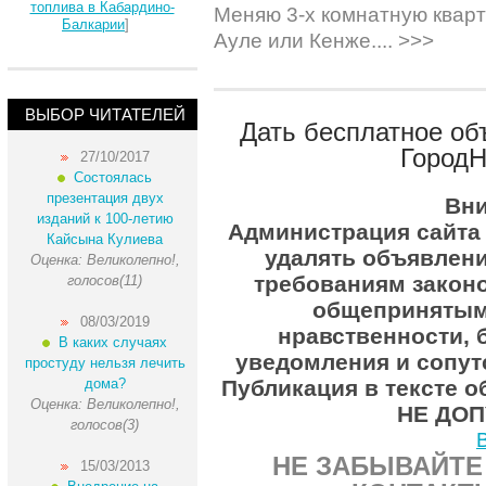
топлива в Кабардино-
Меняю 3-х комнатную кварт
Балкарии
]
Ауле или Кенже.... >>>
ВЫБОР ЧИТАТЕЛЕЙ
Дать бесплатное об
ГородН
27/10/2017
Состоялась
презентация двух
Вни
изданий к 100-летию
Администрация сайта 
Кайсына Кулиева
удалять объявлен
Оценка: Великолепно!,
требованиям законо
голосов(11)
общепринятым
08/03/2019
нравственности, 
В каких случаях
уведомления и сопу
простуду нельзя лечить
дома?
Публикация в тексте 
Оценка: Великолепно!,
НЕ ДОП
голосов(3)
НЕ ЗАБЫВАЙТЕ
15/03/2013