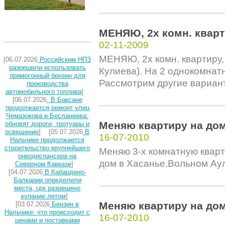
МЕНЯЮ, 2х комн. квар
02-11-2009
МЕНЯЮ, 2х комн. квартиру, 
[06.07.2026
Российским НПЗ
разрешили использовать
Кулиева). На 2 однокомнат
прямогонный бензин для
Рассмотрим другие варианты
производства
автомобильного топлива
]
[06.07.2026
В Баксане
продолжается ремонт улиц
Чемазокова и Бесланеева:
Меняю квартиру на до
обновят дороги, тротуары и
освещение
] [05.07.2026
В
16-07-2010
Нальчике продолжается
строительство крупнейшего
Меняю 3-х комнатную квар
онкодиспансера на
дом в Хасанье,Вольном Ауле
Северном Кавказе
]
[04.07.2026
В Кабардино-
Балкарии определили
места, где разрешено
купание летом
]
Меняю квартиру на до
[03.07.2026
Бензин в
Нальчике: что происходит с
16-07-2010
ценами и поставками