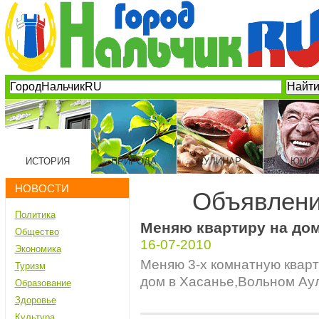
ИСТОРИЯ
ПРИРОДА
КУЛИНАР
ЮМО
НОВОСТИ
Объявлени
Политика
Меняю квартиру на до
Общество
16-07-2010
Экономика
Меняю 3-х комнатную квар
Туризм
дом в Хасанье,Вольном Ауле
Образование
Здоровье
Культура