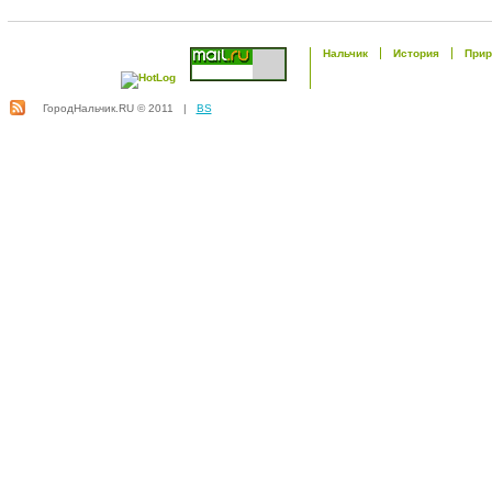
Нальчик
История
Прир
ГородНальчик.RU © 2011 |
BS