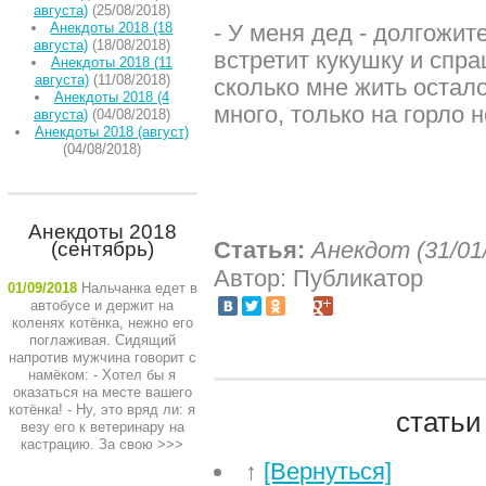
августа)
(25/08/2018)
Анекдоты 2018 (18
- У меня дед - долгожите
августа)
(18/08/2018)
встретит кукушку и спра
Анекдоты 2018 (11
августа)
(11/08/2018)
сколько мне жить остало
Анекдоты 2018 (4
много, только на горло н
августа)
(04/08/2018)
Анекдоты 2018 (август)
(04/08/2018)
Анекдоты 2018
Статья:
Анекдот (31/01
(сентябрь)
Автор: Публикатор
01/09/2018
Нальчанка едет в
автобусе и держит на
коленях котёнка, нежно его
поглаживая. Сидящий
напротив мужчина говорит с
намёком: - Хотел бы я
оказаться на месте вашего
котёнка! - Ну, это вряд ли: я
статьи
везу его к ветеринару на
кастрацию. За свою
>>>
↑
[Вернуться]