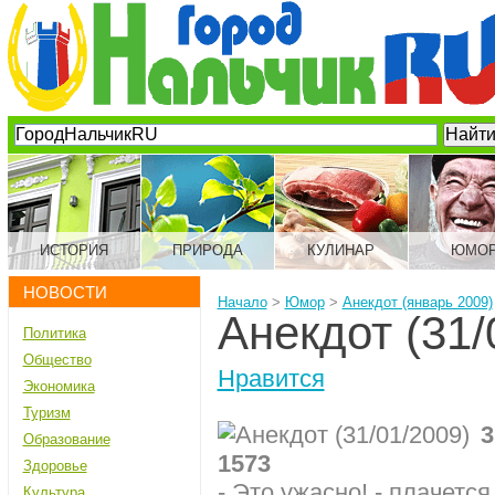
ИСТОРИЯ
ПРИРОДА
КУЛИНАР
ЮМО
НОВОСТИ
Начало
>
Юмор
>
Анекдот (январь 2009)
Анекдот (31/
Политика
Общество
Нравится
Экономика
Туризм
3
Образование
1573
Здоровье
- Это ужасно! - плачется
Культура