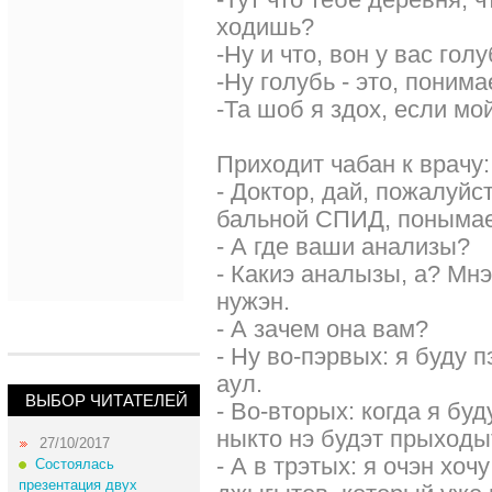
ходишь?
-Hу и что, вон у вас гол
-Hу голубь - это, поним
-Та шоб я здох, если мо
Приходит чабан к врачу:
- Доктор, дай, пожалуйст
бальной СПИД, поныма
- А где ваши анализы?
- Какиэ аналызы, а? Мнэ
нужэн.
- А зачем она вам?
- Ну во-пэрвых: я буду
аул.
ВЫБОР ЧИТАТЕЛЕЙ
- Во-вторых: когда я бу
ныкто нэ будэт прыходы
27/10/2017
- А в трэтых: я очэн хоч
Состоялась
презентация двух