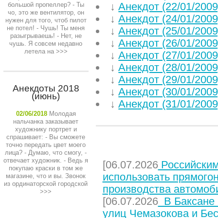
↓
Анекдот (22/01/2009
большой пропеллер? - Ты
чо, это же вентилятор, он
↓
Анекдот (24/01/2009
нужен для того, чтоб пилот
не потел! - Чушь! Ты меня
↓
Анекдот (25/01/2009
разыгрываешь! - Нет, не
↓
Анекдот (26/01/2009
чушь. Я совсем недавно
летела на
>>>
↓
Анекдот (27/01/2009
↓
Анекдот (28/01/2009
↓
Анекдот (29/01/2009
Анекдоты 2018
↓
Анекдот (30/01/2009
(июнь)
↓
Анекдот (31/01/2009
02/06/2018
Молодая
нальчанка заказывает
художнику портрет и
спрашивает: - Вы сможете
точно передать цвет моего
НЕДАВНИЕ СТАТЬИ
лица? - Думаю, что смогу, -
отвечает художник. - Ведь я
[06.07.2026
Российским
покупаю краски в том же
использовать прямого
магазине, что и вы. Звонок
из ординаторской городской
производства автомоб
>>>
[06.07.2026
В Баксане 
улиц Чемазокова и Бес