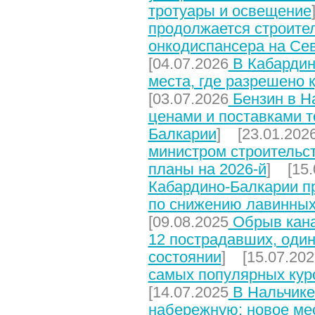
тротуары и освещение
продолжается строите
онкодиспансера на Се
[04.07.2026
В Кабардин
места, где разрешено 
[03.07.2026
Бензин в На
ценами и поставками т
Балкарии
] [23.01.202
министром строительст
планы на 2026-й
] [15.
Кабардино-Балкарии п
по снижению лавинных
[09.08.2025
Обрыв кана
12 пострадавших, один
состоянии
] [15.07.202
самых популярных кур
[14.07.2025
В Нальчике
набережную: новое мес