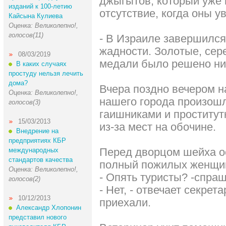
джыгытов, который уже 
изданий к 100-летию
отсутствие, когда оны у
Кайсына Кулиева
Оценка: Великолепно!,
голосов(11)
- В Израиле завершился
жадности. Золотые, сер
08/03/2019
медали было решено ник
В каких случаях
простуду нельзя лечить
дома?
Вчера поздно вечером н
Оценка: Великолепно!,
нашего города произош
голосов(3)
гаишниками и проститут
15/03/2013
из-за мест на обочине.
Внедрение на
предприятиях КБР
Пеpед двоpцом шейха ос
международных
стандартов качества
полный пожилых женщи
Оценка: Великолепно!,
- Опять туpисты? -спpа
голосов(2)
- Hет, - отвечает секpет
10/12/2013
пpиехали.
Александр Хлопонин
представил нового