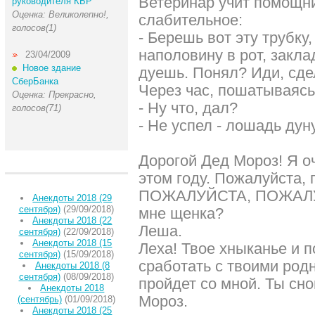
Ветеринар учит помощни
руководителя КБР
Оценка: Великолепно!,
слабительное:
голосов(1)
- Берешь вот эту трубку
наполовину в рот, закл
23/04/2009
Новое здание
дуешь. Понял? Иди, сде
СберБанка
Через час, пошатываясь
Оценка: Прекрасно,
- Ну что, дал?
голосов(71)
- Не успел - лошадь дуну
Дорогой Дед Мороз! Я оч
этом году. Пожалуйста, 
ПОЖАЛУЙСТА, ПОЖАЛУЙ
Анекдоты 2018 (29
сентября)
(29/09/2018)
мне щенка?
Анекдоты 2018 (22
Леша.
сентября)
(22/09/2018)
Анекдоты 2018 (15
Леха! Твое хныканье и 
сентября)
(15/09/2018)
сработать с твоими род
Анекдоты 2018 (8
сентября)
(08/09/2018)
пройдет со мной. Ты сн
Анекдоты 2018
Мороз.
(сентябрь)
(01/09/2018)
Анекдоты 2018 (25